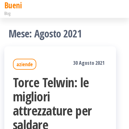
Bueni
Salta
Blog
e
vai
Mese:
Agosto 2021
al
contenuto
30 Agosto 2021
aziende
Torce Telwin: le
migliori
attrezzature per
saldare