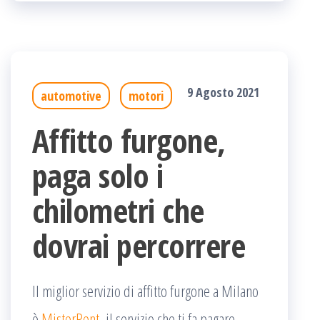
9 Agosto 2021
automotive
motori
Affitto furgone,
paga solo i
chilometri che
dovrai percorrere
Il miglior servizio di affitto furgone a Milano
è
MisterRent
, il servizio che ti fa pagare