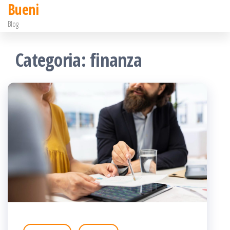
Bueni
Salta
Blog
e
vai
Categoria:
finanza
al
contenuto