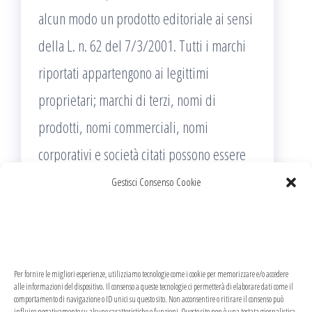
alcun modo un prodotto editoriale ai sensi
della L. n. 62 del 7/3/2001. Tutti i marchi
riportati appartengono ai legittimi
proprietari; marchi di terzi, nomi di
prodotti, nomi commerciali, nomi
corporativi e società citati possono essere
marchi di proprietà dei rispettivi titolari o
Gestisci Consenso Cookie
marchi registrati d’altre società e sono stati
utilizzati a puro scopo esplicativo ed a
beneficio del possessore, senza alcun fine
Per fornire le migliori esperienze, utilizziamo tecnologie come i cookie per memorizzare e/o accedere
di violazione dei diritti di Copyright vigenti.
alle informazioni del dispositivo. Il consenso a queste tecnologie ci permetterà di elaborare dati come il
comportamento di navigazione o ID unici su questo sito. Non acconsentire o ritirare il consenso può
influire negativamente su alcune caratteristiche e funzioni. Questo sito non è una testata giornalistica