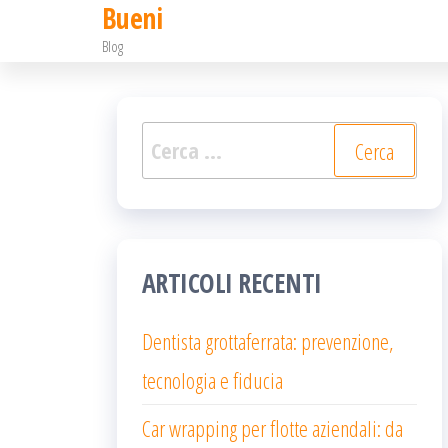
Bueni
Salta
Blog
e
vai
al
Ricerca
contenuto
per:
ARTICOLI RECENTI
Dentista grottaferrata: prevenzione,
tecnologia e fiducia
Car wrapping per flotte aziendali: da