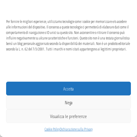
Ottobre 2021
Per fornire le migliori esperienze, utilizziamo tecnologie come i cookie per memorizzare e/o accedere
Settembre 2021
alle informazioni del dispositivo. Il consenso a queste tecnologie ci permetterà di elaborare dati come il
comportamento di navigazione o ID unici su questo sito. Non acconsentire o ritirare il consenso può
influire negativamente su alcune caratteristiche e funzioni. Questo sito non è una testata giornalistica
Agosto 2021
bensì un blog personale aggiornato secondo la disponibilità dei materiali. Non è un prodotto editoriale
secondo la L. n. 62 del 7/3/2001. Tutti i marchi e nomi citati appartengono ai legittimi proprietari.
Luglio 2021
Giugno 2021
Maggio 2021
Accetta
Aprile 2021
Nega
Marzo 2021
Visualizza le preferenze
Febbraio 2021
Cookie Policy
Dichiarazione sulla Privacy