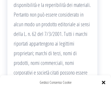
disponibilità e la reperibilità dei materiali.
Pertanto non può essere considerato in
alcun modo un prodotto editoriale ai sensi
della L. n. 62 del 7/3/2001. Tutti i marchi
riportati appartengono ai legittimi
proprietari; marchi di terzi, nomi di
prodotti, nomi commerciali, nomi
corporativi e società citati possono essere
marchi di proprietà dei rispettivi titolari o
Gestisci Consenso Cookie
marchi registrati d’altre società e sono stati
utilizzati a puro scopo esplicativo ed a