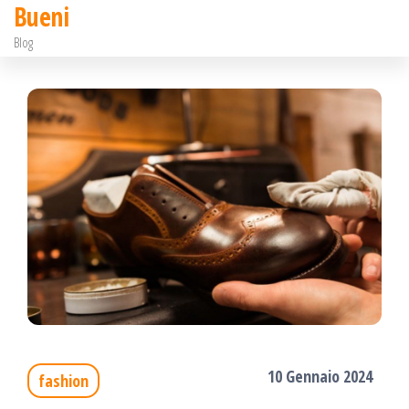
Bueni
Salta
Blog
e
vai
al
contenuto
10 Gennaio 2024
fashion