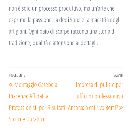
non è solo un processo produttivo, ma un’arte che
esprime la passione, la dedizione e la maestria degli
artigiani. Ogni paio di scarpe racconta una storia di
tradizione, qualità e attenzione ai dettagli.
Navigazione
PRECEDENTE
AVANTI
Articolo
Arti
Montaggio Gazebo a
Impresa di pulizie per
articoli
precedente
succ
Piacenza: Affidati ai
uffici di professionisti
Professionisti per Risultati
Ancona: a chi rivolgersi?
Sicuri e Duraturi