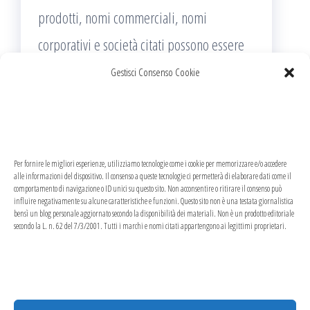
prodotti, nomi commerciali, nomi
corporativi e società citati possono essere
marchi di proprietà dei rispettivi titolari o
Gestisci Consenso Cookie
marchi registrati d’altre società e sono stati
utilizzati a puro scopo esplicativo ed a
beneficio del possessore, senza alcun fine
Per fornire le migliori esperienze, utilizziamo tecnologie come i cookie per memorizzare e/o accedere
di violazione dei diritti di Copyright vigenti.
alle informazioni del dispositivo. Il consenso a queste tecnologie ci permetterà di elaborare dati come il
comportamento di navigazione o ID unici su questo sito. Non acconsentire o ritirare il consenso può
influire negativamente su alcune caratteristiche e funzioni. Questo sito non è una testata giornalistica
Questo sito utilizza solo cookie tecnici, in
bensì un blog personale aggiornato secondo la disponibilità dei materiali. Non è un prodotto editoriale
secondo la L. n. 62 del 7/3/2001. Tutti i marchi e nomi citati appartengono ai legittimi proprietari.
totale rispetto della normativa europea.
Maggiori dettagli alla pagina:
PRIVACY