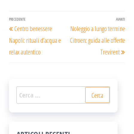
Navigazione
PRECEDENTE
AVANTI
Articolo
Arti
Centro benessere
Noleggio a lungo termine
articoli
precedente
succ
Napoli: rituali d’acqua e
Citroen: guida alle offerte
relax autentico
Trevirent
Ricerca
per: