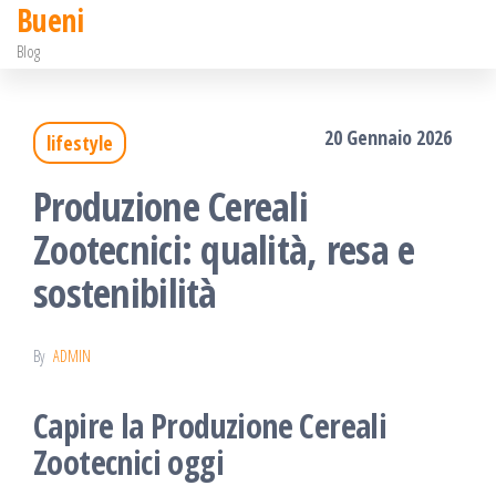
Bueni
Salta
Blog
e
vai
20 Gennaio 2026
lifestyle
al
contenuto
Produzione Cereali
Zootecnici: qualità, resa e
sostenibilità
By
ADMIN
Capire la Produzione Cereali
Zootecnici oggi