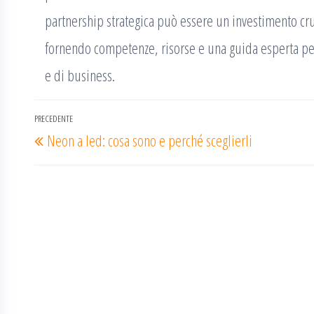
partnership strategica può essere un investimento cru
fornendo competenze, risorse e una guida esperta per
e di business.
Navigazione
PRECEDENTE
Articolo
Neon a led: cosa sono e perché sceglierli
articoli
precedente