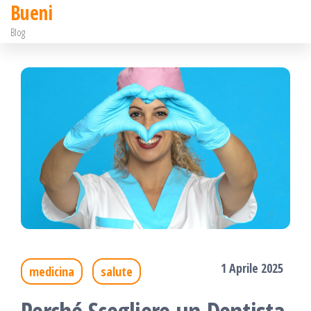
Bueni
Salta
Blog
e
vai
al
contenuto
1 Aprile 2025
medicina
salute