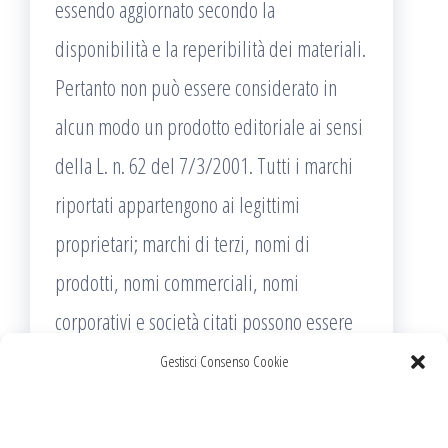
essendo aggiornato secondo la
disponibilità e la reperibilità dei materiali.
Pertanto non può essere considerato in
alcun modo un prodotto editoriale ai sensi
della L. n. 62 del 7/3/2001. Tutti i marchi
riportati appartengono ai legittimi
proprietari; marchi di terzi, nomi di
prodotti, nomi commerciali, nomi
corporativi e società citati possono essere
marchi di proprietà dei rispettivi titolari o
Gestisci Consenso Cookie
marchi registrati d’altre società e sono stati
utilizzati a puro scopo esplicativo ed a