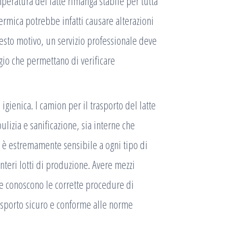
mperatura del latte rimanga stabile per tutta
termica potrebbe infatti causare alterazioni
sto motivo, un servizio professionale deve
gio che permettano di verificare
 igienica
. I camion per il trasporto del latte
lizia e sanificazione, sia interne che
te è estremamente sensibile a ogni tipo di
teri lotti di produzione. Avere mezzi
 che conoscono le corrette procedure di
rasporto sicuro e conforme alle norme