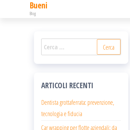
Bueni
Salta
Blog
e
vai
al
Ricerca
contenuto
per:
ARTICOLI RECENTI
Dentista grottaferrata: prevenzione,
tecnologia e fiducia
Car wrapping per flotte aziendali: da