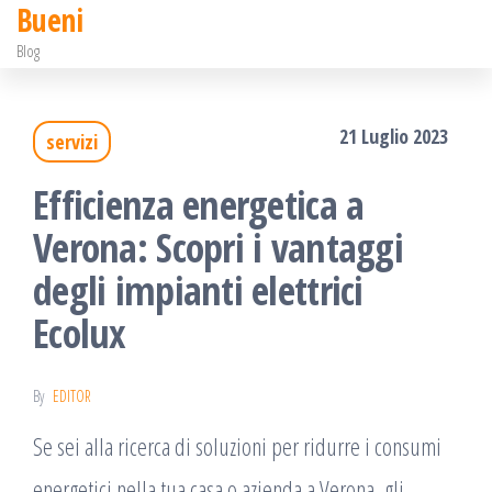
Bueni
Salta
Blog
e
vai
21 Luglio 2023
servizi
al
contenuto
Efficienza energetica a
Verona: Scopri i vantaggi
degli impianti elettrici
Ecolux
By
EDITOR
Se sei alla ricerca di soluzioni per ridurre i consumi
energetici nella tua casa o azienda a Verona, gli