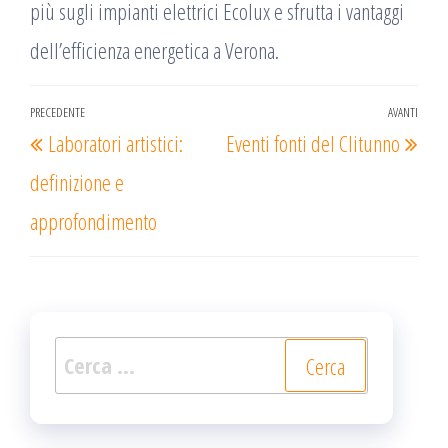
più sugli impianti elettrici Ecolux e sfrutta i vantaggi
dell’efficienza energetica a Verona.
Navigazione
PRECEDENTE
AVANTI
Articolo
Arti
Laboratori artistici:
Eventi fonti del Clitunno
articoli
precedente
succ
definizione e
approfondimento
Ricerca
per: