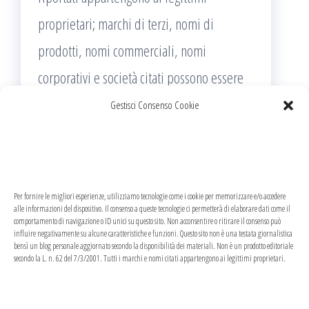
proprietari; marchi di terzi, nomi di
prodotti, nomi commerciali, nomi
corporativi e società citati possono essere
marchi di proprietà dei rispettivi titolari o
Gestisci Consenso Cookie
marchi registrati d’altre società e sono stati
utilizzati a puro scopo esplicativo ed a
beneficio del possessore, senza alcun fine
Per fornire le migliori esperienze, utilizziamo tecnologie come i cookie per memorizzare e/o accedere
di violazione dei diritti di Copyright vigenti.
alle informazioni del dispositivo. Il consenso a queste tecnologie ci permetterà di elaborare dati come il
comportamento di navigazione o ID unici su questo sito. Non acconsentire o ritirare il consenso può
influire negativamente su alcune caratteristiche e funzioni. Questo sito non è una testata giornalistica
Questo sito utilizza solo cookie tecnici, in
bensì un blog personale aggiornato secondo la disponibilità dei materiali. Non è un prodotto editoriale
secondo la L. n. 62 del 7/3/2001. Tutti i marchi e nomi citati appartengono ai legittimi proprietari.
totale rispetto della normativa europea.
Maggiori dettagli alla pagina:
PRIVACY