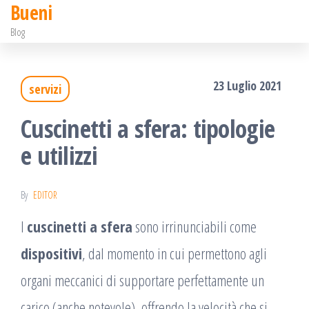
Bueni
Salta
Blog
e
vai
23 Luglio 2021
servizi
al
contenuto
Cuscinetti a sfera: tipologie
e utilizzi
By
EDITOR
I
cuscinetti a sfera
sono irrinunciabili come
dispositivi
, dal momento in cui permettono agli
organi meccanici di supportare perfettamente un
carico (anche notevole), offrendo la velocità che si