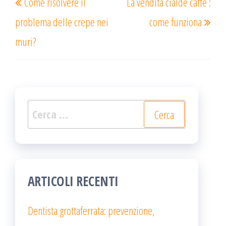
Come risolvere il
La vendita cialde caffè :
articoli
precedente
succ
problema delle crepe nei
come funziona
muri?
Ricerca
per:
ARTICOLI RECENTI
Dentista grottaferrata: prevenzione,