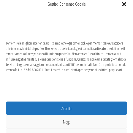
marchi di proprietà dei rispettivi titolari o
Gestisci Consenso Cookie
marchi registrati d’altre società e sono stati
utilizzati a puro scopo esplicativo ed a
beneficio del possessore, senza alcun fine
Per fornire le migliori esperienze, utilizziamo tecnologie come i cookie per memorizzare e/o accedere
di violazione dei diritti di Copyright vigenti.
alle informazioni del dispositivo. Il consenso a queste tecnologie ci permetterà di elaborare dati come il
comportamento di navigazione o ID unici su questo sito. Non acconsentire o ritirare il consenso può
influire negativamente su alcune caratteristiche e funzioni. Questo sito non è una testata giornalistica
Questo sito utilizza solo cookie tecnici, in
bensì un blog personale aggiornato secondo la disponibilità dei materiali. Non è un prodotto editoriale
secondo la L. n. 62 del 7/3/2001. Tutti i marchi e nomi citati appartengono ai legittimi proprietari.
totale rispetto della normativa europea.
Maggiori dettagli alla pagina:
PRIVACY
Accetta
Nega
Proudly powered by
WordPress
|
Tema:
Popularis