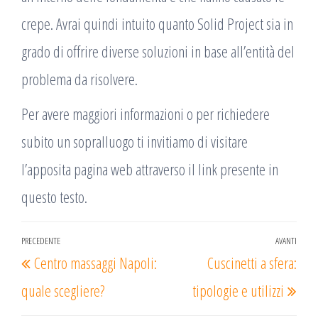
crepe. Avrai quindi intuito quanto Solid Project sia in
grado di offrire diverse soluzioni in base all’entità del
problema da risolvere.
Per avere maggiori informazioni o per richiedere
subito un sopralluogo ti invitiamo di visitare
l’apposita pagina web attraverso il link presente in
questo testo.
Navigazione
PRECEDENTE
AVANTI
Articolo
Arti
Centro massaggi Napoli:
Cuscinetti a sfera:
articoli
precedente
succ
quale scegliere?
tipologie e utilizzi