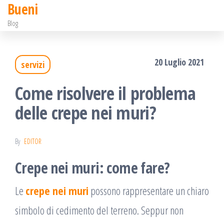
Bueni
Salta
Blog
e
vai
20 Luglio 2021
servizi
al
contenuto
Come risolvere il problema
delle crepe nei muri?
By
EDITOR
Crepe nei muri: come fare?
Le
crepe nei muri
possono rappresentare un chiaro
simbolo di cedimento del terreno. Seppur non