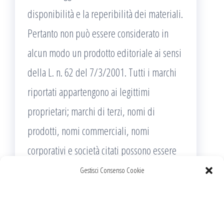
disponibilità e la reperibilità dei materiali.
Pertanto non può essere considerato in
alcun modo un prodotto editoriale ai sensi
della L. n. 62 del 7/3/2001. Tutti i marchi
riportati appartengono ai legittimi
proprietari; marchi di terzi, nomi di
prodotti, nomi commerciali, nomi
corporativi e società citati possono essere
marchi di proprietà dei rispettivi titolari o
Gestisci Consenso Cookie
marchi registrati d’altre società e sono stati
utilizzati a puro scopo esplicativo ed a